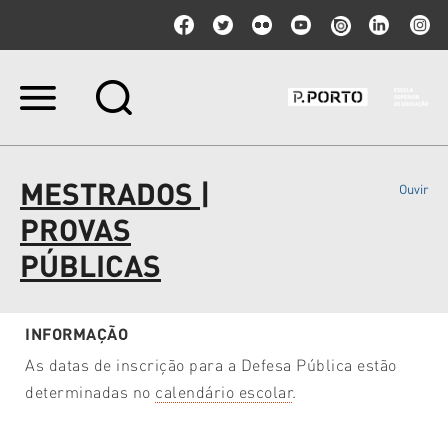
Ir
para
o
conteúdo.
|
MESTRADOS |
Ouvir
Ir
para
PROVAS
a
navegação
PÚBLICAS
INFORMAÇÃO
As datas de inscrição para a Defesa Pública estão
determinadas no
calendário escolar
.