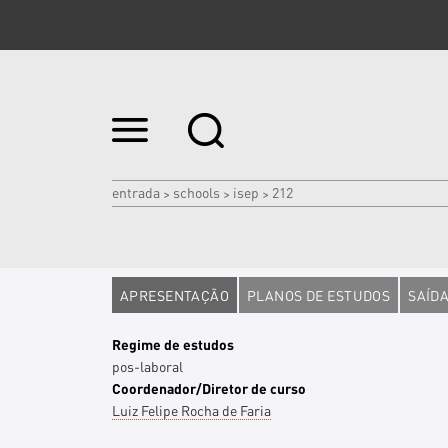
Ir
para
o
conteúdo.
|
entrada
schools
isep
212
>
>
>
Ir
para
a
navegação
APRESENTAÇÃO
PLANOS DE ESTUDOS
SAÍDA
Regime de estudos
pos-laboral
Coordenador/Diretor de curso
Luiz Felipe Rocha de Faria