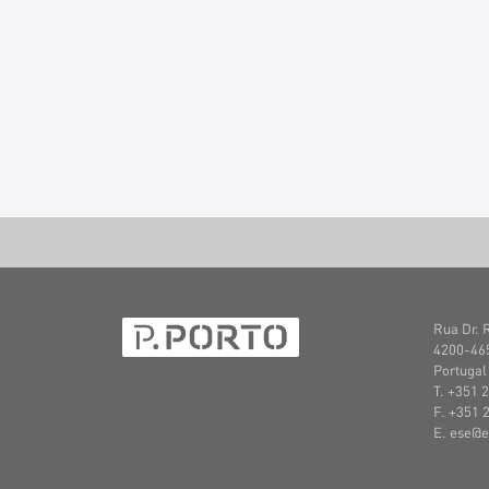
Rua Dr. 
4200-465
Portugal
T. +351
2
F. +351
E. ese@e