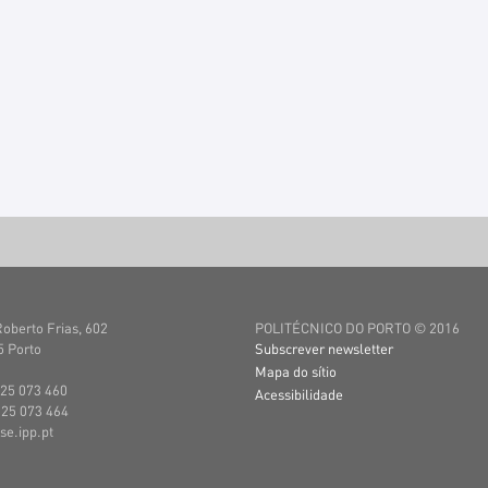
Roberto Frias, 602
POLITÉCNICO DO PORTO © 2016
 Porto
Subscrever newsletter
Mapa do sítio
25 073 460
Acessibilidade
225 073 464
se.ipp.pt