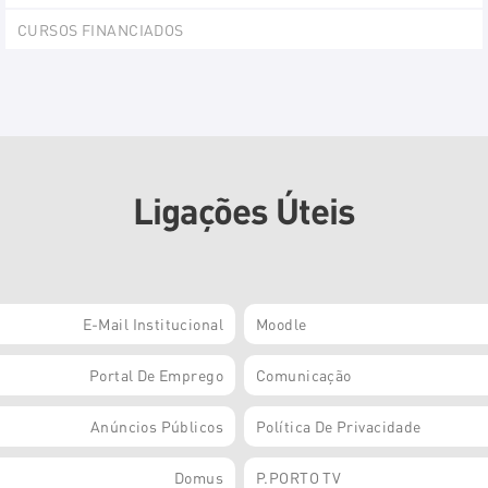
Ex
CURSOS FINANCIADOS
Ligações Úteis
E-Mail Institucional
Moodle
Portal De Emprego
Comunicação
Anúncios Públicos
Política De Privacidade
Domus
P.PORTO TV