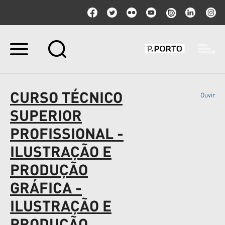
Ir
para
o
conteúdo.
|
CURSO TÉCNICO
Ouvir
Ir
para
SUPERIOR
a
navegação
PROFISSIONAL -
ILUSTRAÇÃO E
PRODUÇÃO
GRÁFICA -
ILUSTRAÇÃO E
PRODUÇÃO