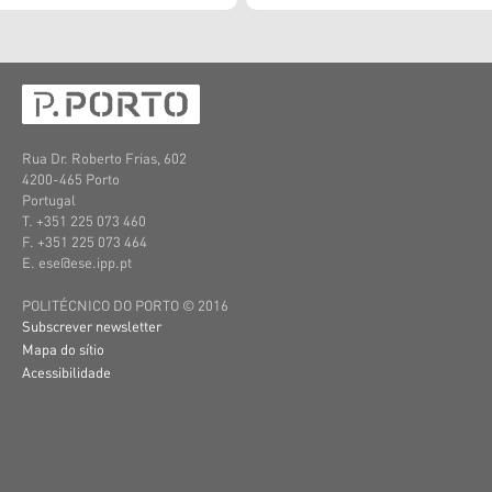
Rua Dr. Roberto Frias, 602
4200-465 Porto
Portugal
T. +351
225 073 460
F. +351
225 073 464
E. ese@ese.ipp.pt
POLITÉCNICO DO PORTO © 2016
Subscrever newsletter
Mapa do sítio
Acessibilidade