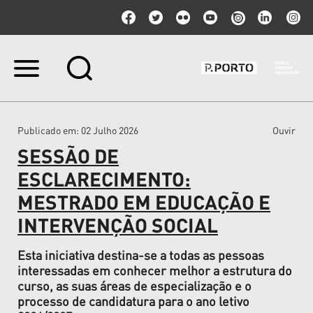
Ir
para
o
conteúdo.
|
Publicado em
: 02 Julho 2026
Ouvir
Ir
para
SESSÃO DE
a
navegação
ESCLARECIMENTO:
MESTRADO EM EDUCAÇÃO E
INTERVENÇÃO SOCIAL
Esta iniciativa destina-se a todas as pessoas
interessadas em conhecer melhor a estrutura do
curso, as suas áreas de especialização e o
processo de candidatura para o ano letivo